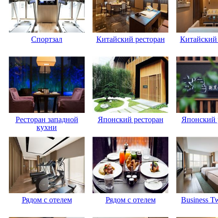
Спортзал
Китайский ресторан
Китайский 
Ресторан западной
Японский ресторан
Японский 
кухни
Рядом с отелем
Рядом с отелем
Business T