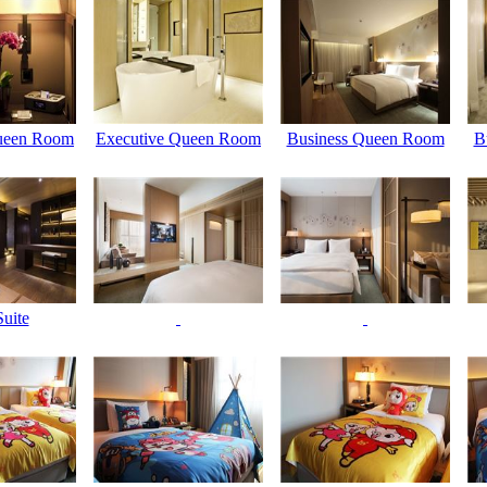
ueen Room
Executive Queen Room
Business Queen Room
B
uite