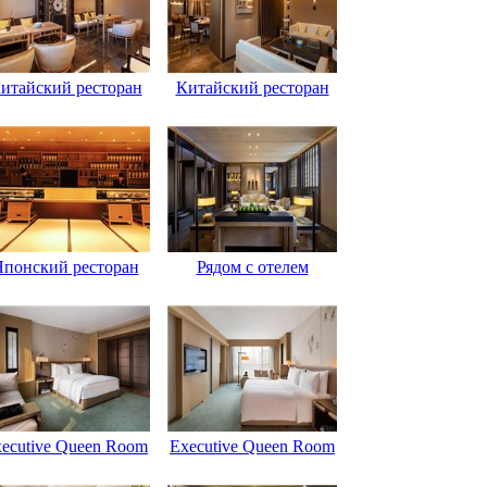
итайский ресторан
Китайский ресторан
Японский ресторан
Рядом с отелем
ecutive Queen Room
Executive Queen Room