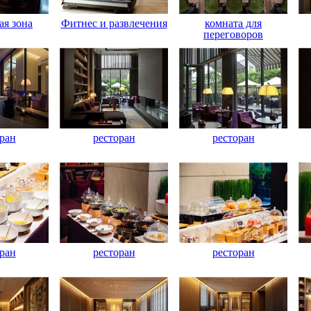
я зона
Фитнес и развлечения
комната для
переговоров
ран
ресторан
ресторан
ран
ресторан
ресторан