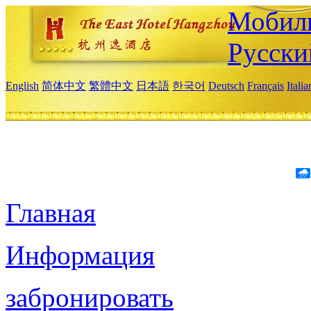
Мобиль
Русски
English
简体中文
繁體中文
日本語
한국어
Deutsch
Français
Itali
Главная
Информация
забронировать