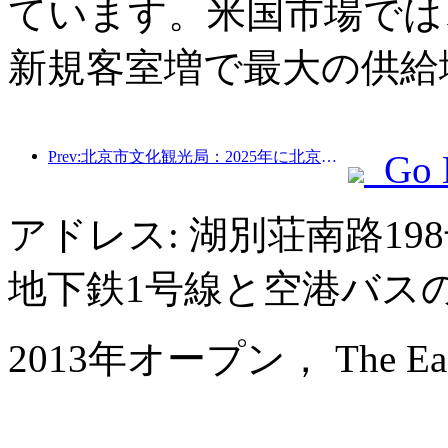
ています。米国市場では、
新規客室増で最大の供給
Prev:北京市文化観光局：2025年に北京市を訪れた観光客は548万人で、前年比39％増加した。
Go 
アドレス: 湖別荘南路1
地下鉄1号線と空港バス
2013年オープン， The East 