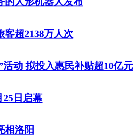
务的人形机器人发布
客超2138万人次
日”活动 拟投入惠民补贴超10亿元
25日启幕
亮相洛阳