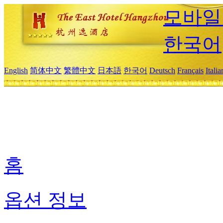
모바일
한국어
English
简体中文
繁體中文
日本語
한국어
Deutsch
Français
Itali
홈
옵션 정보