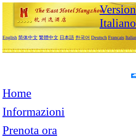
Version
Italiano
English
简体中文
繁體中文
日本語
한국어
Deutsch
Français
Itali
Home
Informazioni
Prenota ora