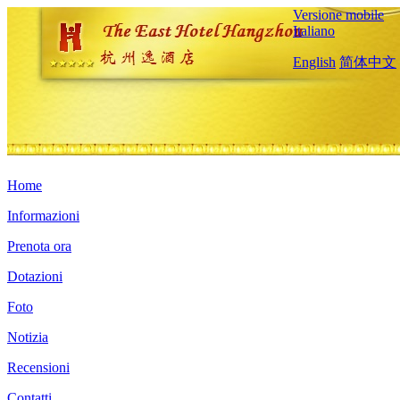
Versione mobile
Italiano
English
简体中文
Home
Informazioni
Prenota ora
Dotazioni
Foto
Notizia
Recensioni
Contatti