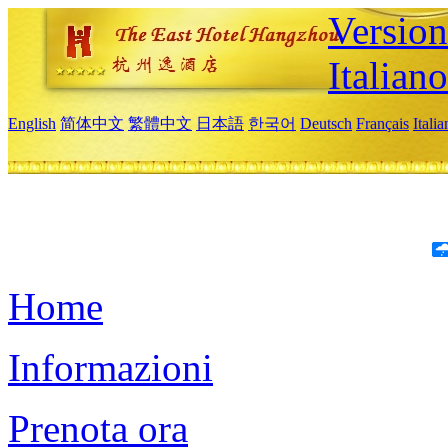
Version
Italiano
English
简体中文
繁體中文
日本語
한국어
Deutsch
Français
Itali
Home
Informazioni
Prenota ora