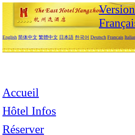
Versio
Françai
English
简体中文
繁體中文
日本語
한국어
Deutsch
Français
Itali
Accueil
Hôtel Infos
Réserver