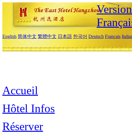
Versio
Françai
English
简体中文
繁體中文
日本語
한국어
Deutsch
Français
Itali
Accueil
Hôtel Infos
Réserver