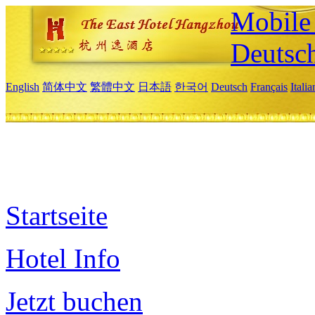
Mobile 
Deutsc
English
简体中文
繁體中文
日本語
한국어
Deutsch
Français
Itali
Startseite
Hotel Info
Jetzt buchen