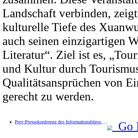
Landschaft verbinden, zeigt
kulturelle Tiefe des Xuanwu
auch seinen einzigartigen W
Literatur“. Ziel ist es, „To
und Kultur durch Tourismus
Qualitätsansprüchen von Ei
gerecht zu werden.
Prev:Pressekonferenz des Informationsbüros des Staatsrats: Derzeit gibt es in meinem Land 28 Grenzhäfen, die selbstfahrende Tourismusdienste anbieten können
Go 