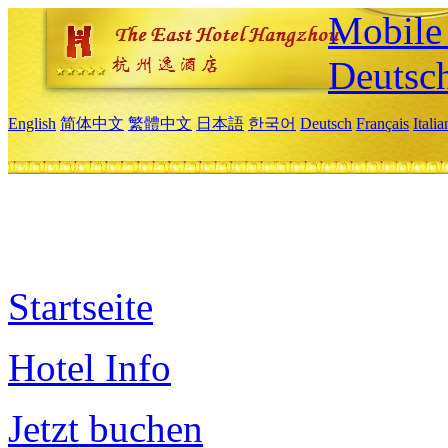
Mobile 
Deutsc
English
简体中文
繁體中文
日本語
한국어
Deutsch
Français
Itali
Startseite
Hotel Info
Jetzt buchen