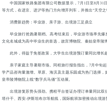
中国国家铁路集团有限公司数据显示，7月1日至8月31日，
等方式，在进京、进沪等热门方向增开列车，并推出“天空之
消费新趋势：毕业游、亲子游、出境游三足鼎立
毕业旅行抢跑暑期档。高考结束后，毕业游市场率先爆发。去
文化名城成为高中毕业生的首选，故宫博物院、秦始皇帝陵
此外，得益于免签政策，大学生出境游预订量同比增长超6
亲子家庭主导暑期市场。同程旅行报告指出，7月中旬起亲
学产品咨询量激增。草原、海滨及主题乐园成为热门选择，
皇帝陵博物院上线“数字兵马俑”互动展。
出境游复苏势头强劲。携程平台签证办理订单量同比双位数
塔什干、西安-伊斯坦布尔等航线，国际航班加密推动出境游